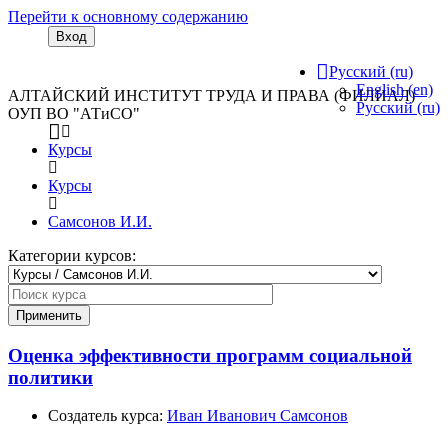
Перейти к основному содержанию
Вход
Русский ‎(ru)‎
English ‎(en)‎
АЛТАЙСКИЙ ИНСТИТУТ ТРУДА И ПРАВА (ФИЛИАЛ)
Русский ‎(ru)‎
ОУП ВО "АТиСО"
Курсы
Курсы
Самсонов И.И.
Категории курсов:
Поиск
курса
Применить
Оценка эффективности программ социальной
политики
Создатель курса:
Иван Иванович Самсонов