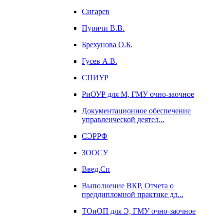
Сигарев
Пуричи В.В.
Брехунова О.Б.
Гусев А.В.
СПИУР
РиОУР для М, ГМУ очно-заочное
Документационное обеспечение
управленческой деятел...
СЭРРФ
ЗООСУ
Введ.Сп
Выполнение ВКР, Отчета о
преддипломной практике дл...
ТОиОП для Э, ГМУ очно-заочное