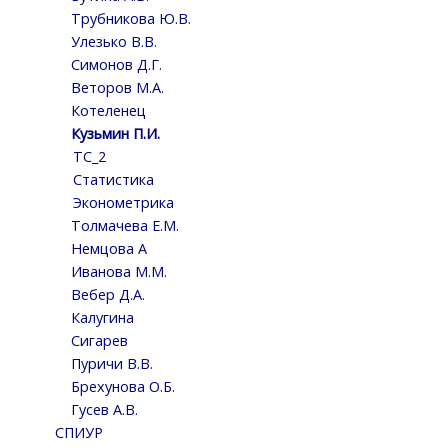
Трубникова Ю.В.
Улезько В.В.
Симонов Д.Г.
Веторов М.А.
Котеленец
Кузьмин П.И.
ТС_2
Статистика
Эконометрика
Толмачева Е.М.
Немцова А
Иванова М.М.
Вебер Д.А.
Калугина
Сигарев
Пуричи В.В.
Брехунова О.Б.
Гусев А.В.
СПИУР