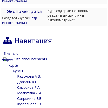
Иннокентьевич
Эконометрика
Курс содержит основные
разделы дисциплины
Создатель курса:
Петр
"Эконометрика"
Иннокентьевич
Навигация
В начало
Site announcements
Курсы
Курсы
Радонова А.В.
Довгань К.Е.
Самсонов Р.А.
Малютина Л.А.
Сапрыкина Е.В.
Кузеванова Е.С.