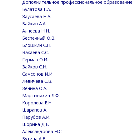
Дополнительное профессиональное образование
Булатова Г.А.
Заусаева Н.А.
Байкин А.А.
Алпеева Н.Н.
Беспечный О.В.
Блошкин С.Н.
Вакаева С.С.
Герман О.И.
Зайков С.Н.
Самсонов И.И.
Левичева С.В.
Зенина О.А.
Мартыняхин Л.Ф.
Королева Е.Н.
Шарапов А.
Парубов А.И.
Шорина Д.Е.
Александрова Н.С.
Бутина А.В.