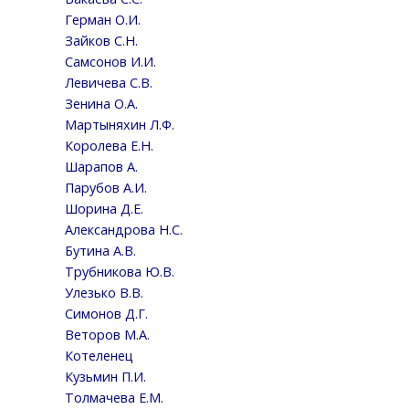
Герман О.И.
Зайков С.Н.
Самсонов И.И.
Левичева С.В.
Зенина О.А.
Мартыняхин Л.Ф.
Королева Е.Н.
Шарапов А.
Парубов А.И.
Шорина Д.Е.
Александрова Н.С.
Бутина А.В.
Трубникова Ю.В.
Улезько В.В.
Симонов Д.Г.
Веторов М.А.
Котеленец
Кузьмин П.И.
Толмачева Е.М.