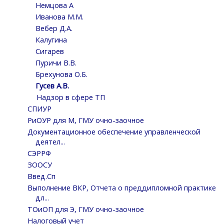
Немцова А
Иванова М.М.
Вебер Д.А.
Калугина
Сигарев
Пуричи В.В.
Брехунова О.Б.
Гусев А.В.
Надзор в сфере ТП
СПИУР
РиОУР для М, ГМУ очно-заочное
Документационное обеспечение управленческой
деятел...
СЭРРФ
ЗООСУ
Введ.Сп
Выполнение ВКР, Отчета о преддипломной практике
дл...
ТОиОП для Э, ГМУ очно-заочное
Налоговый учет