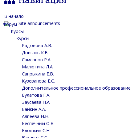
В начало
Site announcements
Курсы
Курсы
Радонова А.В.
Довгань К.Е.
Самсонов Р.А.
Малютина Л.А.
Сапрыкина Е.В.
Кузеванова Е.С.
Дополнительное профессиональное образование
Булатова Г.А.
Заусаева Н.А.
Байкин А.А.
Алпеева Н.Н.
Беспечный О.В.
Блошкин С.Н.
Вакаева С.С.